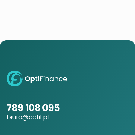
789 108 095
biuro@optif.pl